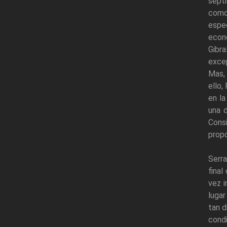
septi
como
espec
econó
Gibr
excep
Mas, 
ello,
en la
una d
Cons
propo
Serra
final
vez i
lugar
tan d
condi