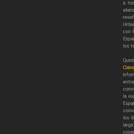
a to
alian
rese
Hitle
con
Españ
los t
Queda
Cian
info
entre
conve
la ex
Espa
conve
los l
larg
cons