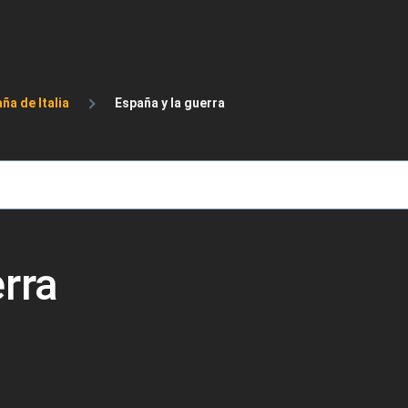
de ayuda a la navegación
ña de Italia
España y la guerra
rra