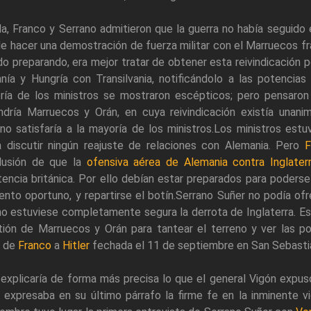
la, Franco y Serrano admitieron que la guerra no había seguido 
e hacer una demostración de fuerza militar con el Marruecos fr
o preparando, era mejor tratar de obtener esta reivindicación p
nía y Hungría con Transilvania, notificándolo a las potencias
ría de los ministros se mostraron escépticos; pero pensaro
dría Marruecos y Orán, en cuya reivindicación existía unanim
no satisfaría a la mayoría de los ministros.Los ministros es
a discutir ningún reajuste de relaciones con Alemania. Pero
F
lusión de que la
ofensiva aérea de Alemania contra Inglater
tencia británica. Por ello debían estar preparados para poders
to oportuno, y repartirse el botín.Serrano Suñer no podía ofr
o estuviese completamente segura la derrota de Inglaterra. Est
ión de Marruecos y Orán para tantear el terreno y ver las pos
a de
Franco
a
Hitler
fechada el 11 de septiembre en San Sebastián
explicaría de forma más precisa lo que el general Vigón expuso 
 expresaba en su último párrafo la firme fe en la inminente vi