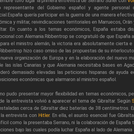
embre tuvo lugar la primera entrevista de Serrano Suñer con
Vo
 representante del Gobierno español y agente personal 
ial.España quería participar en la guerra de una manera efectiv
mica y militar, reivindicaciones territoriales en Marruecos, Orá
altar. En cuanto a los temas económicos, España estaba di
cional con Alemania.Ribbentrop se congratuló de que España adm
para el ministro alemán, la victoria era absolutamente cierta e
 Ribbentrop hizo caso omiso de las propuestas de su interlocuto
 nueva organización de Europa y en la elaboración del nuevo 
e las islas Canarias y que Alemania necesitaba bases en Agad
ideró demasiado elevadas las peticiones hispanas de ayuda ec
siciones económicas que alarmaron al ministro español.
no pudo presentar mayor flexibilidad en temas económicos, per
 de la entrevista volvió a aparecer el tema de Gibraltar. Según
nstaladas cerca de Gibraltar diez baterías de 38 centímetros. E
 la entrevista con
Hitler
. En ella, el asunto esencial fue Gibralt
ifícil como la presentaba Serrano, ni la colaboración de España
ciones bajo las cuales podía luchar España al lado de Alemania