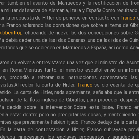
car también el asunto de Marruecos y la rectificación de fro
za militar defensiva de Alemania, Italia y España.Como resultado 
ñar la propuesta de Hitler de ponerse en contacto con
Franco
e
r a Franco aclarando las confusiones que sobre el tema de Gibra
Ribbentrop
, chocando de nuevo las dos concepciones sobre Gib
a debía ceder una de las islas Canarias, una de las islas de Guin
erritorios que se cediesen en Marruecos a España, así como Aga
ron en volver a entrevistarse una vez que el ministro de Asun
o
en Roma.Mientras tanto, el ministro español envió un infor
rme, procedió a reiterar sus instrucciones comentando l
vistas.Al recibir la carta de Hitler,
Franco
se dio cuenta de qu
nido. La carta de Hitler, nada apremiante, señalaba que la en
pulsión de la flota inglesa de Gibraltar, para proceder despué
ña decidir sobre la intervención.Sobre esta base, Franco e
nía estar dentro pero no precipitar las cosas, y manteniendo
ímites que previamente habían fijado. Franco dedujo de la carta
a.En la carta de contestación a Hitler, Franco subrayaba prev
ideraba innecesarios los enclaves propuestos y agradecía 