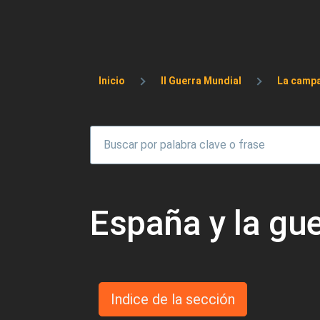
Sobrescribir enlaces 
Inicio
II Guerra Mundial
La campa
España y la gue
Indice de la sección