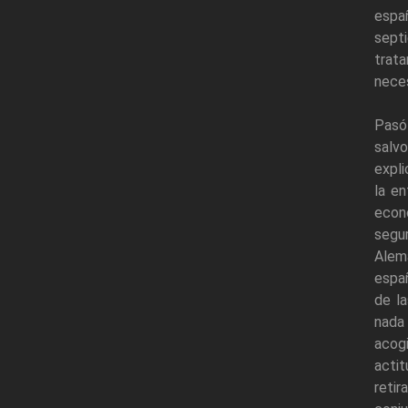
españ
sept
trata
neces
Pasó
salvo
expli
la en
econó
segur
Alem
españ
de la
nada 
acog
acti
retir