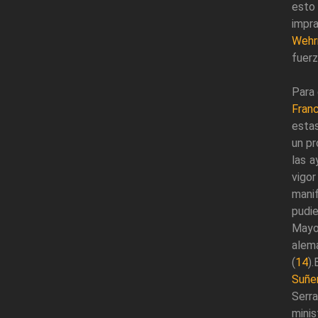
esto 
impra
Wehr
fuerz
Para
Fran
estas
un pr
las a
vigor
mani
pudie
Mayor
alem
(
14
)
Suñe
Serra
minis