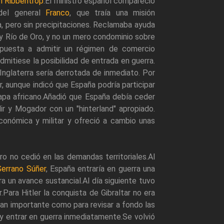
n Ribbentrop
.El ministro español compareció
del general
Franco
, que traía una misión
a, pero sin precipitaciones. Reclamaba ayuda
n y Río de Oro, y no un mero condominio sobre
spuesta a admitir un régimen de comercio
itiese la posibilidad de entrada en guerra.
 Inglaterra sería derrotada de inmediato. Por
r, aunque indicó que España podría participar
mapa africano.Añadió que España debía ceder
ir y Mogador con un "hinterland" apropiado.
onómica y militar y ofreció a cambio unas
o no cedió en las demandas territoriales.Al
Serrano Súñer
, España entraría en guerra una
ra un avance sustancial.Al día siguiente tuvo
ar.Para Hitler la conquista de Gibraltar no era
 tan importante como para revisar a fondo las
 y entrar en guerra inmediatamente.Se volvió