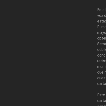
En el
vez d
estad
Ruma
mayo
obten
Serra
debí
conc
resis
momen
que n
cuest
cart
Este 
carta