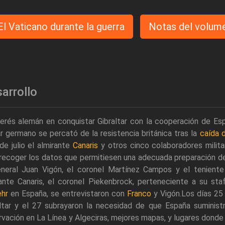
El Vaticano durante la guerra
Notas del volum
arrollo
terés alemán en conquistar Gibraltar con la cooperación de Esp
ar germano se percató de la resistencia británica tras la
caída 
e julio el almirante
Canaris
y otros cinco colaboradores milita
recoger los datos que permitiesen una adecuada preparación del 
eneral Juan Vigón, el coronel Martínez Campos y el tenient
ante Canaris, el coronel Piekenbrock, perteneciente a su sta
hr
en España, se entrevistaron con
Franco
y Vigón.Los días 25 
altar y el 27 subrayaron la necesidad de que España suminis
vación en La Línea y Algeciras, mejores mapas, y lugares donde 