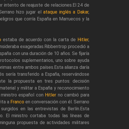
r intento de reajuste de relaciones.El 24 de
 Serrano hizo jugar el
ataque inglés a Dakar
,
eligros que corría España en Marruecos y la
o
estaba de acuerdo con la carta de
Hitler
,
onsideraba exageradas.Ribbentrop procedió a
 España con una duración de 10 años. Se fijaría
 protocolos suplementarios, uno sobre ayuda
rimas entre ambos países.Esta alianza daría
és sería transferido a España, reservándose
nte la propuesta en tres puntos: decisión
material y militar a España y reconocimiento
l ministro español con
Hitler
no cambió para
rita a
Franco
en conversación con él. Serrano
surgidos en las entrevistas de Berlín.Esta
. El ministro cortaba todas las líneas de
 ninguna propuesta de actividades militares