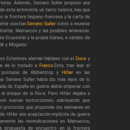
nteras. Además, Serrano Suñer propuso una
de esta entrevista, un tanto teórica, hay que
n la frontera hispano-francesa y la carta de
ltar existían.
Serrano Suñer
volvió a reunirse
raltar, Marruecos y las posibles amenazas.
ea Ecuatorial y la propia Guinea, a cambio de
dir y Mogador.
tos Exteriores alemán hablase con el
Duce
y
me de lo tratado a
Franco
.Este, tras leer el
as posturas de Ribbentrop y
Hitler
en las
e Serrano Suñer había ido más lejos de lo
trada de España en guerra debía empezar con
s al ataque de la Roca. Pero Hitler dejaba a
nvió nuevas instrucciones, subrayando que
 el protocolo que proponían los alemanes en
 de Hitler una aceptación implícita de guerra
iamente las reivindicaciones en Marruecos,
la propuesta de encuentro en la frontera