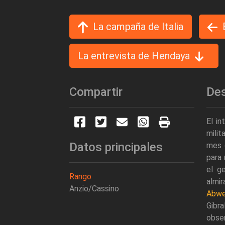
La campaña de Italia
La entrevista de Hendaya
Compartir
Des
El in
milit
Datos principales
mes d
para 
el g
Rango
almir
Anzio/Cassino
Abwe
Gibr
obser