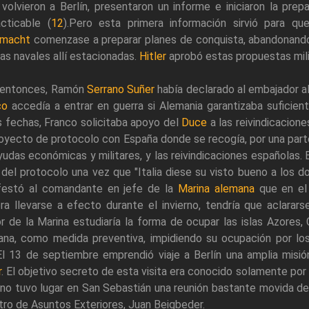
volvieron a Berlín, presentaron un informe e iniciaron la pre
cticable (
12
).Pero esta primera información sirvió para 
macht
comenzase a preparar planes de conquista, abandonando 
as navales allí estacionadas.
Hitler
aprobó estas propuestas mili
 entonces, Ramón
Serrano Suñer
había declarado al embajador al
co
accedía a entrar en guerra si Alemania garantizaba suficient
 fechas, Franco solicitaba apoyo del
Duce
a las reivindicacion
oyecto de protocolo con España donde se recogía, por una parte,
yudas económicas y militares, y las reivindicaciones españolas. E
 del protocolo una vez que "Italia diese su visto bueno a los d
festó al comandante en jefe de la
Marina alemana
que en el
ra llevarse a efecto durante el invierno, tendría que aclarars
 de la Marina estudiaría la forma de ocupar las islas Azores, 
ana, como medida preventiva, impidiendo su ocupación por los
.El 13 de septiembre emprendió viaje a Berlín una amplia mi
r
. El objetivo secreto de esta visita era conocido solamente por
no tuvo lugar en San Sebastián una reunión bastante movida del 
tro de Asuntos Exteriores, Juan Beigbeder.