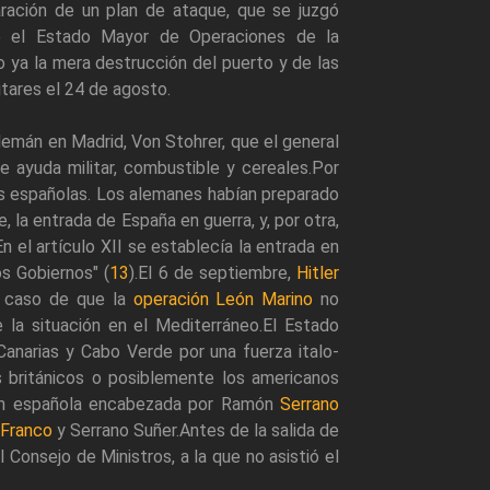
paración de un plan de ataque, que se juzgó
que el Estado Mayor de Operaciones de la
ya la mera destrucción del puerto y de las
tares el 24 de agosto.
emán en Madrid, Von Stohrer, que el general
e ayuda militar, combustible y cereales.Por
es españolas. Los alemanes habían preparado
 la entrada de España en guerra, y, por otra,
n el artículo XII se establecía la entrada en
os Gobiernos" (
13
).El 6 de septiembre,
Hitler
 caso de que la
operación León Marino
no
e la situación en el Mediterráneo.El Estado
Canarias y Cabo Verde por una fuerza italo-
 británicos o posiblemente los americanos
sión española encabezada por Ramón
Serrano
Franco
y Serrano Suñer.Antes de la salida de
Consejo de Ministros, a la que no asistió el