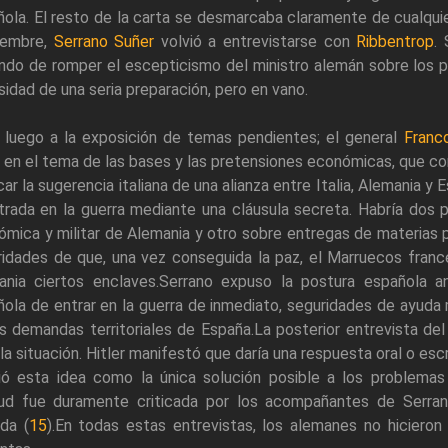
ola. El resto de la carta se desmarcaba claramente de cualquie
iembre,
Serrano Suñer
volvió a entrevistarse con
Ribbentrop
.
ndo de romper el escepticismo del ministro alemán sobre los p
idad de una seria preparación, pero en vano.
 luego a la exposición de temas pendientes; el general
Franc
 en el tema de las bases y las pretensiones económicas, que c
car la sugerencia italiana de una alianza entre Italia, Alemania y
trada en la guerra mediante una cláusula secreta. Habría dos
mica y militar de Alemania y otro sobre entregas de materias p
idades de que, una vez conseguida la paz, el Marruecos franc
ania ciertos enclaves.Serrano expuso la postura española a
ola de entrar en la guerra de inmediato, seguridades de ayuda 
s demandas territoriales de España.La posterior entrevista de
la situación. Hitler manifestó que daría una respuesta oral o esc
ió esta idea como la única solución posible a los problemas 
tud fue duramente criticada por los acompañantes de Serrano
ada (
15
).En todas estas entrevistas, los alemanes no hicieron