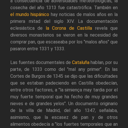
a consecuencia de adversidades meteorológicas, la
cosecha del año 1313 fue catastrófica. También en
el mundo hispánico
hay noticias de malos años en la
primera mitad del siglo XIV. La documentación
eclesiástica de
la Corona de Castilla
revela que
diversos monasterios se vieron en la necesidad de
comprar pan, que escaseaba por los "malos años" que
pasaron entre 1331 y 1333.
Las fuentes documentales de
Cataluña
hablan, por su
parte, de 1333 como del "mal any primer". En las
Cortes de Burgos de 1345 se dijo que las dificultades
que se estaban padeciendo en Castilla obedecían,
entre otros factores, a "la simiença may tardia por el
muy fuerte temporal que ha fecho de muy grandes
nieves e de grandes yelos". Un documento originario
de la villa de Madrid, del año 1347, señalaba,
asimismo, que la escasez de pan y de otros
alimentos obedecía a "los fuertes temporales que an