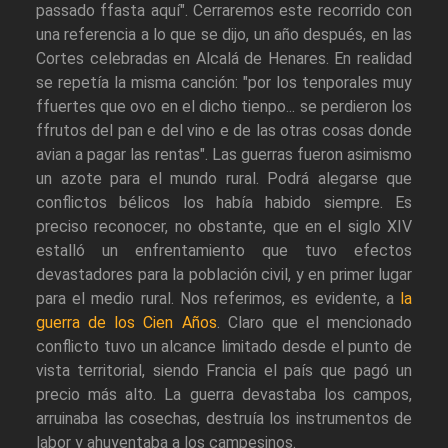
passado ffasta aquí". Cerraremos este recorrido con
una referencia a lo que se dijo, un año después, en las
Cortes celebradas en Alcalá de Henares. En realidad
se repetía la misma canción: "por los tenporales muy
ffuertes que ovo en el dicho tienpo... se perdieron los
ffrutos del pan e del vino e de las otras cosas donde
avian a pagar las rentas". Las guerras fueron asimismo
un azote para el mundo rural. Podrá alegarse que
conflictos bélicos los había habido siempre. Es
preciso reconocer, no obstante, que en el siglo XIV
estalló un enfrentamiento que tuvo efectos
devastadores para la población civil, y en primer lugar
para el medio rural. Nos referimos, es evidente, a
la
guerra de los Cien Años
. Claro que el mencionado
conflicto tuvo un alcance limitado desde el punto de
vista territorial, siendo Francia el país que pagó un
precio más alto. La guerra devastaba los campos,
arruinaba las cosechas, destruía los instrumentos de
labor y ahuyentaba a los campesinos.