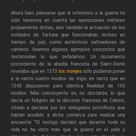
Ahora bien, piénsese que al referirnos a la guerra no
sólo tenemos en cuenta las operaciones militares
propiamente dichas, sino también la actuación de los
soldados de fortuna que funcionaban, incluso en
tiempo de paz, como auténticos salteadores de
caminos. Veamos algunos ejemplos concretos que
testimonian lo que señalamos. Un documento
procedente de la abadía francesa de Saint-Denis
revelaba que en 1373
los monjes
sólo pudieron poner
a la venta cuatro modios de trigo, en tanto que en
1343 dispusieron pare idéntica finalidad de 130
modios. Más concluyente es, no obstante, lo que
decía un feligrés de la diócesis francesa de Cahors,
citado a declarar por los delegados pontificios que
habían acudido a dicha comarca para realizar una
encuesta: "El testigo declaró que durante toda su
vida no ha visto mas que la guerra en el país y