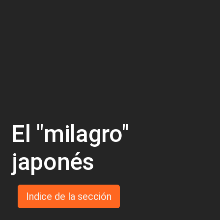
El "milagro"
japonés
Indice de la sección