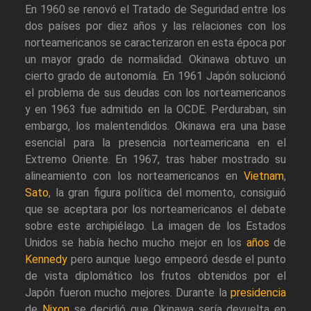
En 1960 se renovó el Tratado de Seguridad entre los
dos países por diez años y las relaciones con los
norteamericanos se caracterizaron en esta época por
un mayor grado de normalidad. Okinawa obtuvo un
cierto grado de autonomía. En 1961 Japón solucionó
el problema de sus deudas con los norteamericanos
y en 1963 fue admitido en la OCDE. Perduraban, sin
embargo, los malentendidos. Okinawa era una base
esencial para la presencia norteamericana en el
Extremo Oriente. En 1967, tras haber mostrado su
alineamiento con los norteamericanos en
Vietnam
,
Sato
, la gran figura política del momento, consiguió
que se aceptara por los norteamericanos el debate
sobre este archipiélago. La imagen de los Estados
Unidos se había hecho mucho mejor en los
años
de
Kennedy
pero aunque luego empeoró desde el punto
de vista diplomático los frutos obtenidos por el
Japón fueron mucho mejores. Durante la
presidencia
de
Nixon
se decidió que Okinawa sería devuelta en