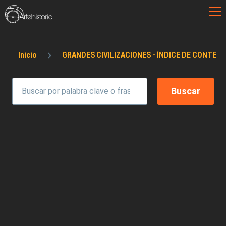
Pasar al contenido principal
Sobrescribir enlaces de ayuda a la 
Inicio
GRANDES CIVILIZACIONES - ÍNDICE DE CONTEN