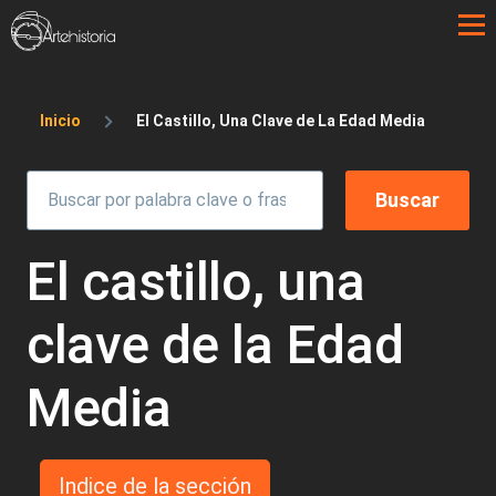
Pasar al contenido principal
Sobrescribir enlaces de ayuda a la 
Inicio
El Castillo, Una Clave de La Edad Media
El castillo, una
clave de la Edad
Media
Indice de la sección