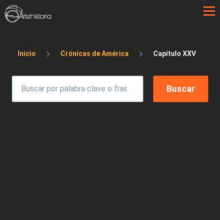
Pasar al contenido principal
Sobrescribir enlaces de ayuda a la 
Inicio
Crónicas de América
Capítulo XXV