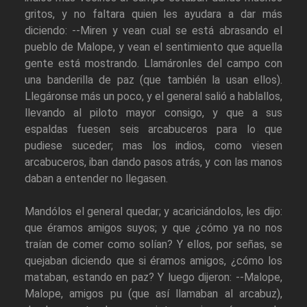
gritos, y no faltara quien les ayudara a dar más
diciendo: --Miren y vean cual se está abrasando el
pueblo de Malope, y vean el sentimiento que aquella
gente está mostrando. Llamáronles del campo con
una banderilla de paz (que también la usan ellos).
Llegáronse más un poco, y el general salió a hablallos,
llevando al piloto mayor consigo, y que a sus
espaldas fuesen seis arcabuceros para lo que
pudiese suceder; mas los indios, como viesen
arcabuceros, iban dando pasos atrás, y con las manos
daban a entender no llegasen.
Mandólos el general quedar; y acariciándolos, les dijo:
que éramos amigos suyos; y que ¿cómo ya no nos
traían de comer como solían? Y ellos, por señas, se
quejaban diciendo que si éramos amigos, ¿cómo los
mataban, estando en paz? Y luego dijeron: --Malope,
Malope, amigos pu (que así llamaban al arcabuz),