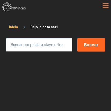
Pasar al contenido principal
Sobrescribir enlaces de ayuda a la 
Inicio
Bajo la bota nazi