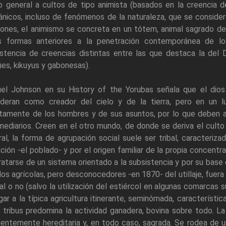
o general a cultos de tipo animista (basados en la creencia d
ánicos, incluso de fenómenos de la naturaleza, que se conside
ones, el animismo se concreta en un tótem, animal sagrado del
s formas anteriores a la penetración contemporánea de lo
stencia de creencias distintas entre las que destaca la del 
es, kikuyus y gabonesas).
el Johnson en su History of the Yorubas señala que el dios d
ideran como creador del cielo y de la tierra, pero en un 
ctamente de los hombres y de sus asuntos, por lo que deben a
mediarios. Creen en el otro mundo, de donde se deriva el culto 
al, la forma de agrupación social suele ser tribal, caracteriz
ación -el poblado- y por el origen familiar de la propia concent
ratarse de un sistema orientado a la subsistencia y por su base
os agrícolas, pero desconocedores -en 1870- del utillaje, fuera
al o no (salvo la utilización del estiércol en algunas comarcas s
gar a la típica agricultura itinerante, seminómada, característi
 tribus predomina la actividad ganadera, bovina sobre todo. La
entemente hereditaria y, en todo caso, sagrada. Se rodea de un