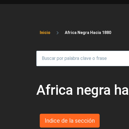
Sobrescribir enlaces 
Inicio
Africa Negra Hacia 1880
Africa negra h
Indice de la sección