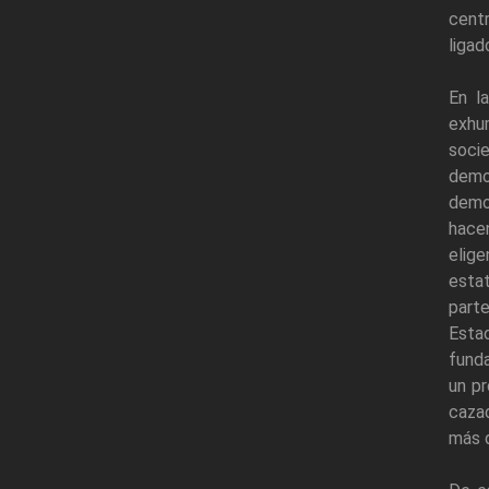
centr
ligad
En l
exhum
soci
demo
democ
hacen
elige
estat
parte
Esta
funda
un p
cazad
más d