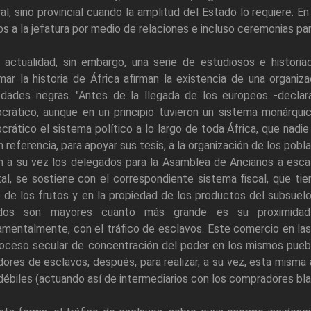
al, sino provincial cuando la amplitud del Estado lo requiere. 
os a la jefatura por medio de relaciones e incluso ceremonias pa
a actualidad, sin embargo, una serie de estudiosos e histori
ar la historia de África afirman la existencia de una organiz
edades negras. "Antes de la llegada de los europeos -declar
crático, aunque en un principio tuvieron un sistema monárquic
rático el sistema político a lo largo de toda África, que nadie
 referencia, para apoyar sus tesis, a la organización de los pobl
n a su vez los delegados para la Asamblea de Ancianos a escala
al, se sostiene con el correspondiente sistema fiscal, que ti
 de los frutos y en la propiedad de los productos del subsuelo.
dos son mayores cuanto más grande es su proximidad 
mentalmente, con el tráfico de esclavos. Este comercio en la
roceso secular de concentración del poder en los mismos puebl
ores de esclavos; después, para realizar, a su vez, esta misma
ébiles (actuando así de intermediarios con los compradores bla