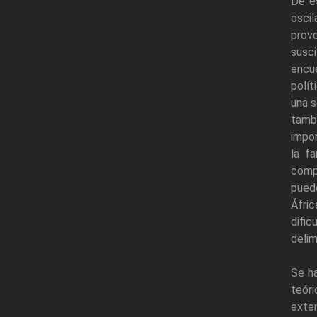
De e
osci
provo
susci
encu
polít
una s
tambi
impor
la fa
compr
pued
Áfric
dific
delim
Se ha
teóri
exte