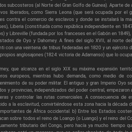
os subcosteros (al Norte del Gran Golfo de Guinea). Aparte de 
avos liberados, como Sierra Leona (que será ocupada por el g
es contra el comercio de esclavos y donde se instalará la ma
ses), Liberia (constituida como república independiente en 18
s) y Libreville (fundada por los franceses en el Gabón en 1849)
stados de Oyo y Dahomey. A fines del siglo XVII, al norte de
ti con una veintena de tribus federadas en 1820 y un ejército
 propios anglosajones (1824: victoria de Adamanso) que lo ocupa
mey, que alcanza en el siglo XIX su máxima expansión territo
eros europeos, mientras hubo demanda, como medio de conse
nimiento de su poder militar. El antiguo y gran Imperio Oyo s
os y provincias, independizados del poder central, empezaron
teras y controlar las rutas comerciales. A consecuencia de e
ido a la esclavitud, convirtiéndose esta zona hacia la década
mportantes de África occidental. b) Entre los Estados coster
can sobre todos el reino de Loango (o Luango) y el reino del C
guamente tributario del Congo, pero hacía ya mucho tiempo qu