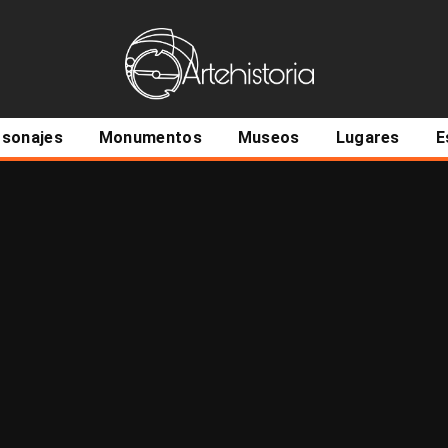
ncipal
rsonajes
Monumentos
Museos
Lugares
E