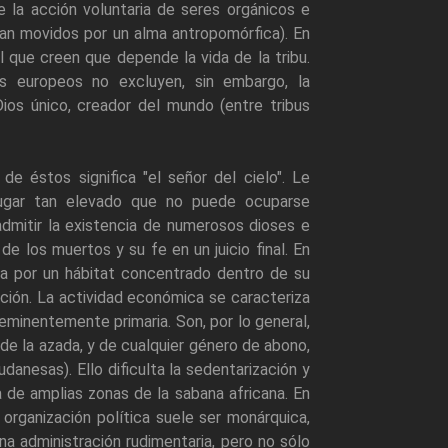
e la acción voluntaria de seres orgánicos e
ran movidos por un alma antropomórfica). En
 que creen que depende la vida de la tribu.
s europeos no excluyen, sin embargo, la
Dios único, creador del mundo (entre tribus
e éstos significa "el señor del cielo". Le
lugar tan elevado que no puede ocuparse
dmitir la existencia de numerosos dioses e
de los muertos y su fe en un juicio final. En
ada por un hábitat concentrado dentro de su
ración. La actividad económica se caracteriza
 eminentemente primaria. Son, por lo general,
 de la azada, y de cualquier género de abono,
udanesas). Ello dificulta la sedentarización y
ca de amplias zonas de la sabana africana. En
 organización política suele ser monárquica,
a administración rudimentaria, pero no sólo