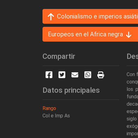
Colonialismo e imperios asiát
Europeos en el Africa negra
Compartir
Des
Con f
conqu
Datos principales
los 
fund
deca
Rango
espec
Col e Imp As
siglo
exóge
impor