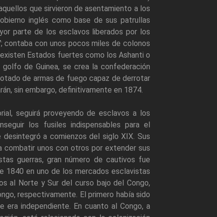
aquellos que sirvieron de asentamiento a los
obierno inglés como base de sus patrullas
yor parte de los esclavos liberados por los
47; contaba con unos pocos miles de colonos
, existen Estados fuertes como los Ashanti o
l golfo de Guinea, se crea la confederación
 dotado de armas de fuego capaz de derrotar
rán, sin embargo, definitivamente en 1874.
rial, seguirá proveyendo de esclavos a los
guir los fusiles indispensables para el
e desintegró a comienzos del siglo XIX. Sus
 a combatir unos con otros por extender sus
stas guerras, gran número de cautivos fue
 de 1840 en uno de los mercados esclavistas
os al Norte y Sur del curso bajo del Congo,
ongo, respectivamente. El primero había sido
e era independiente. En cuanto al Congo, a