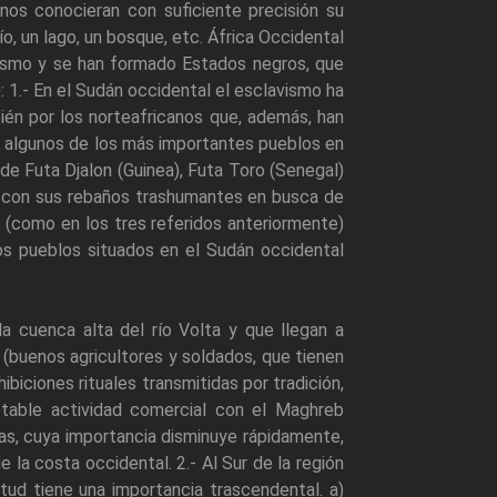
inos conocieran con suficiente precisión su
ío, un lago, un bosque, etc. África Occidental
ismo y se han formado Estados negros, que
: 1.- En el Sudán occidental el esclavismo ha
ién por los norteafricanos que, además, han
, algunos de los más importantes pueblos en
 de Futa Djalon (Guinea), Futa Toro (Senegal)
 con sus rebaños trashumantes en busca de
(como en los tres referidos anteriormente)
os pueblos situados en el Sudán occidental
a cuenca alta del río Volta y que llegan a
 (buenos agricultores y soldados, que tienen
biciones rituales transmitidas por tradición,
table actividad comercial con el Maghreb
nas, cuya importancia disminuye rápidamente,
 la costa occidental. 2.- Al Sur de la región
ud tiene una importancia trascendental. a)