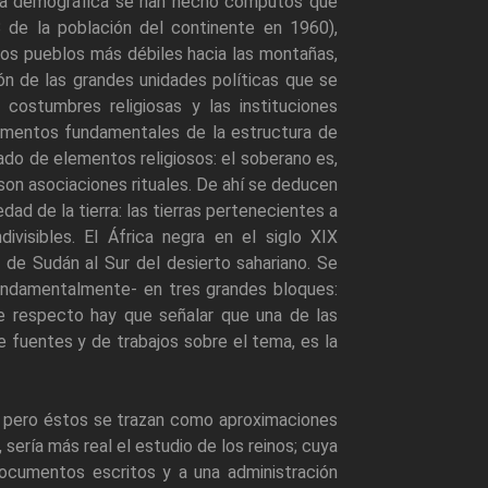
cia demográfica se han hecho cómputos que
8 de la población del continente en 1960),
los pueblos más débiles hacia las montañas,
ón de las grandes unidades políticas que se
costumbres religiosas y las instituciones
elementos fundamentales de la estructura de
ado de elementos religiosos: el soberano es,
 son asociaciones rituales. De ahí se deducen
d de la tierra: las tierras pertenecientes a
divisibles. El África negra en el siglo XIX
 de Sudán al Sur del desierto sahariano. Se
fundamentalmente- en tres grandes bloques:
ste respecto hay que señalar que una de las
de fuentes y de trabajos sobre el tema, es la
os, pero éstos se trazan como aproximaciones
, sería más real el estudio de los reinos; cuya
ocumentos escritos y a una administración