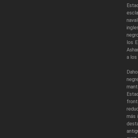
Estad
escl
naval
ingle
negro
los E
Ashan
a los
Daho
negr
mante
Estad
fron
reduc
más i
desta
anti