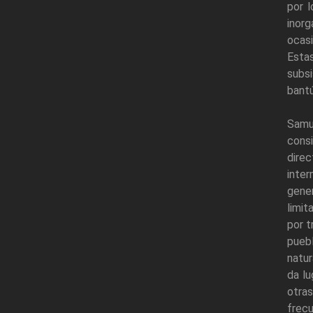
por l
inorg
ocasi
Esta
subsi
bantú
Samu
cons
dire
inter
gener
limit
por t
puebl
natur
da lu
otras
frecu