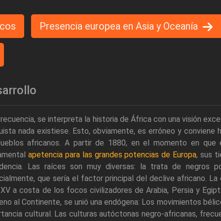
icos
Presencia europea en Asia y Oceanía
arrollo
recuencia, se interpreta la historia de África con una visión ex
ista nada existiese. Esto, obviamente, es erróneo y conviene 
pueblos africanos. A partir de 1880, en el momento en que 
amental
apetencia para las grandes potencias de Europa
, sus t
dencia. Las raíces son muy diversas: la trata de negros p
ialmente, que sería el factor principal del declive africano. L
 XV a costa de los focos civilizadores de Arabia, Persia y Egip
no al Continente, se unió una endógena: Los movimientos bélic
tancia cultural. Las culturas autóctonas negro-africanas, fre