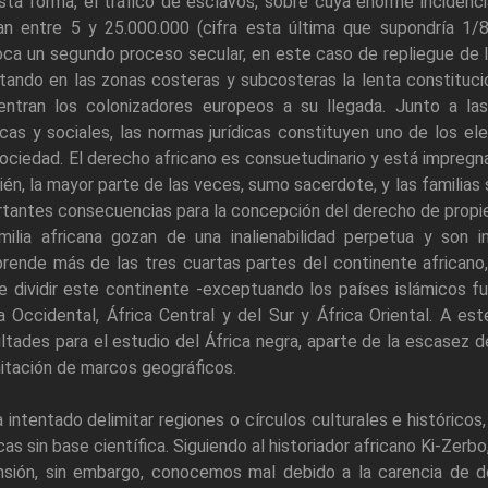
sta forma, el tráfico de esclavos, sobre cuya enorme inciden
lan entre 5 y 25.000.000 (cifra esta última que supondría 1/
ca un segundo proceso secular, en este caso de repliegue de 
tando en las zonas costeras y subcosteras la lenta constituci
entran los colonizadores europeos a su llegada. Junto a las 
icas y sociales, las normas jurídicas constituyen uno de los 
ociedad. El derecho africano es consuetudinario y está impregn
én, la mayor parte de las veces, sumo sacerdote, y las familias
tantes consecuencias para la concepción del derecho de propieda
milia africana gozan de una inalienabilidad perpetua y son in
ende más de las tres cuartas partes del continente africano,
e dividir este continente -exceptuando los países islámicos 
a Occidental, África Central y del Sur y África Oriental. A e
ultades para el estudio del África negra, aparte de la escasez 
itación de marcos geográficos.
 intentado delimitar regiones o círculos culturales e históric
cas sin base científica. Siguiendo al historiador africano Ki-Zerbo
nsión, sin embargo, conocemos mal debido a la carencia de d