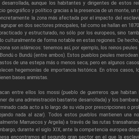
desarrollada, aunque los habitantes y dirigentes de estos re
io geográfico y político gracias a la presencia de un monte, un r
oncretamente la zona más afectada por el impacto del esclav
agrupar en dos sectores principales, tal como se hallan en 1870
practicado y estructurado, no sólo por los europeos, sino tamb
ido culturalmente de forma notable en estas regiones. De hecho
zona son islámicos: tenemos así, por ejemplo, los reinos peules
 Bondú o Bundú (entre ambos). Estos pueblos peules merodean
pastos de una estepa más o menos seca; pero en algunos casos 
blecen hegemonías de importancia histórica. En otros casos, l
enen bases animistas.
acan entre ellos los mossi (pueblo de guerreros que habitan l
ner de una administración bastante desarrollada) y los bambara
minado cada acto a lo largo de su vida por prescripciones o prohi
ejando nada al azar). Todos estos pueblos mantienen una no
almente Marruecos y Argelia) a través de las rutas transaharia
mbargo, durante el siglo XIX, ante la competencia europea desde
nesa encontramos el segundo gran sector en el que la esclavit