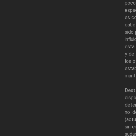
poco 
espac
es c
cabe 
sido 
influ
esta 
y de
los 
esta
manti
Dest
dispo
deter
no d
(actu
sin e
suda