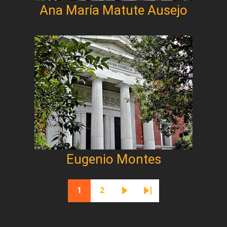
Ana María Matute Ausejo
Eugenio Montes
Paginación
1
2
Página actual
Página
Siguiente página
Última página