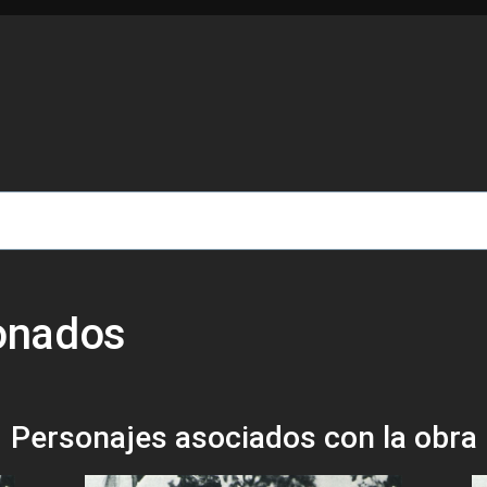
de ayuda a la navegación
ionados
Personajes asociados con la obra