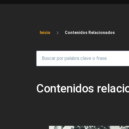
Sobrescribir enlaces 
Inicio
Contenidos Relacionados
Contenidos relac