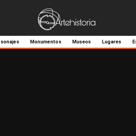
ncipal
rsonajes
Monumentos
Museos
Lugares
E