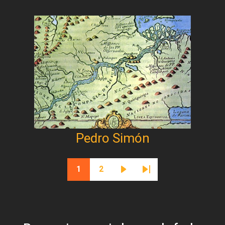
Pedro Simón
Paginación
1
2
Página actual
Página
Siguiente página
Última página