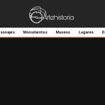
ncipal
rsonajes
Monumentos
Museos
Lugares
E