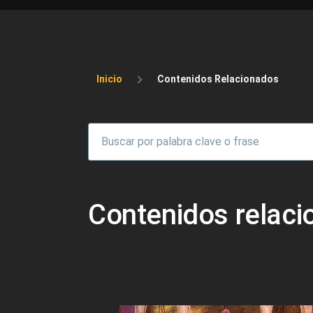
Sobrescribir enlaces 
Inicio
Contenidos Relacionados
Contenidos relac