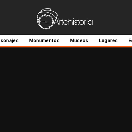
ncipal
rsonajes
Monumentos
Museos
Lugares
E