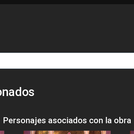
de ayuda a la navegación
ionados
Personajes asociados con la obra