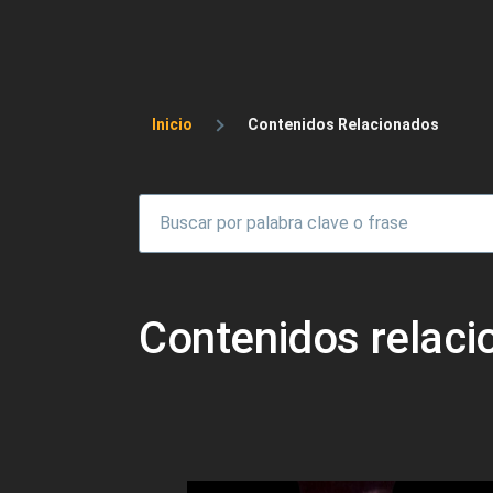
Sobrescribir enlaces 
Inicio
Contenidos Relacionados
Contenidos relac