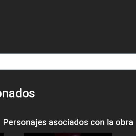
de ayuda a la navegación
ionados
Personajes asociados con la obra