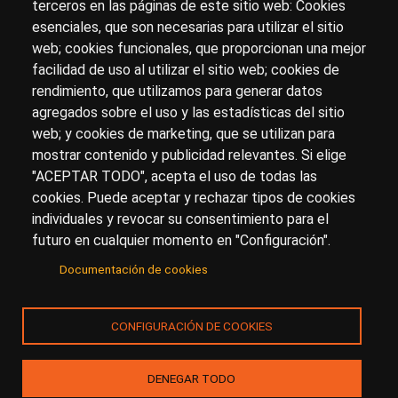
terceros en las páginas de este sitio web: Cookies
esenciales, que son necesarias para utilizar el sitio
Sobre artehistoria.com
web; cookies funcionales, que proporcionan una mejor
facilidad de uso al utilizar el sitio web; cookies de
Para ponerte en contacto con nosotros, escríbenos en
rendimiento, que utilizamos para generar datos
el formulario de
contacto
agregados sobre el uso y las estadísticas del sitio
Accesibilidad
Aviso Legal
Privacidad
web; y cookies de marketing, que se utilizan para
mostrar contenido y publicidad relevantes. Si elige
"ACEPTAR TODO", acepta el uso de todas las
cookies. Puede aceptar y rechazar tipos de cookies
© Copyright 2017.
arteHistoria
&
Toools, S.L
o sus
individuales y revocar su consentimiento para el
licenciantes son los propietarios de todos los derechos
futuro en cualquier momento en "Configuración".
de propiedad intelectual e industrial de:
Documentación de cookies
(a) este sitio web publicado bajo el dominio
artehistoria.com
(b) todo el material publicado en artehistoria.com
CONFIGURACIÓN DE COOKIES
(incluyendo, sin limitación, textos, imágenes, fotografías,
dibujos, música, marcas o logotipos, estructura y diseño
de la composición de cada una de las páginas
DENEGAR TODO
individuales que componen la totalidad del sitio,
combinaciones de colores, códigos fuentes de los