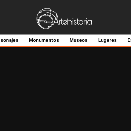
ncipal
rsonajes
Monumentos
Museos
Lugares
E