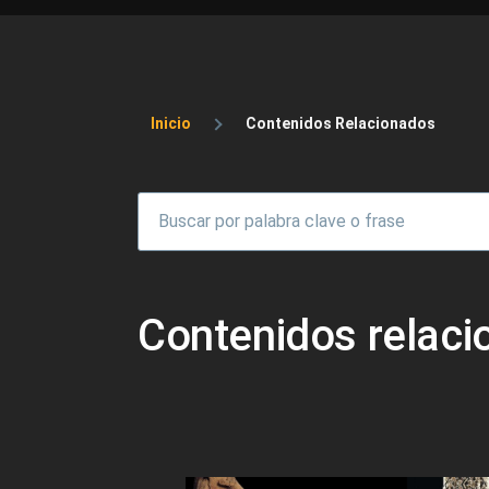
Sobrescribir enlaces 
Inicio
Contenidos Relacionados
Contenidos relac