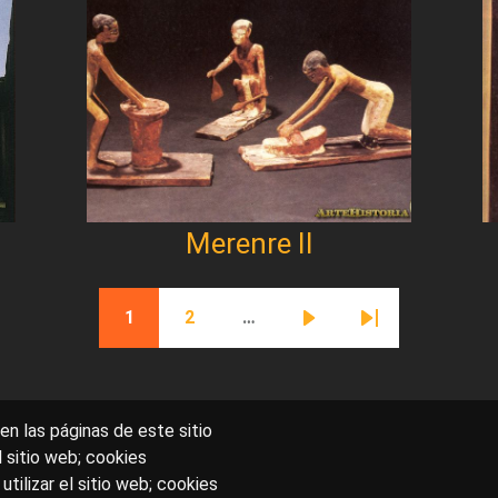
Merenre II
1
2
…
Página actual
Página
Siguiente página
Última página
en las páginas de este sitio
l sitio web; cookies
utilizar el sitio web; cookies