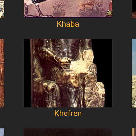
Khaba
Khefren