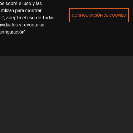
s sobre el uso y las
utilizan para mostrar
CONFIGURACIÓN DE COOKIES
O", acepta el uso de todas
ividuales y revocar su
nfiguración".
Accesibilidad
Avis
benos en el formulario de