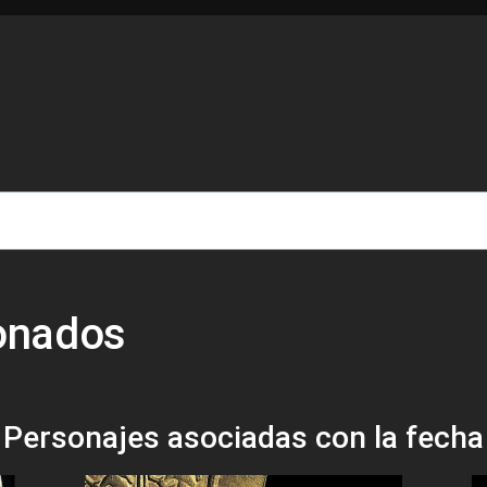
de ayuda a la navegación
ionados
Personajes asociadas con la fecha