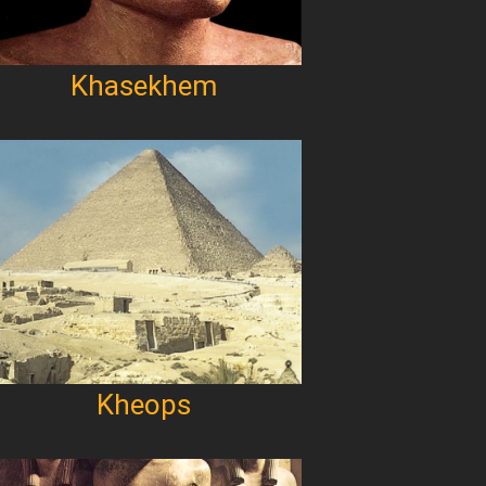
Khasekhem
Kheops