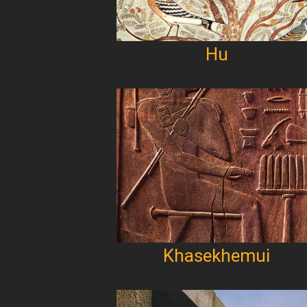
Hu
Khasekhemui