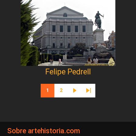
Felipe Pedrell
Paginación
1
2
Página actual
Página
Siguiente página
Última página
Sobre artehistoria.com