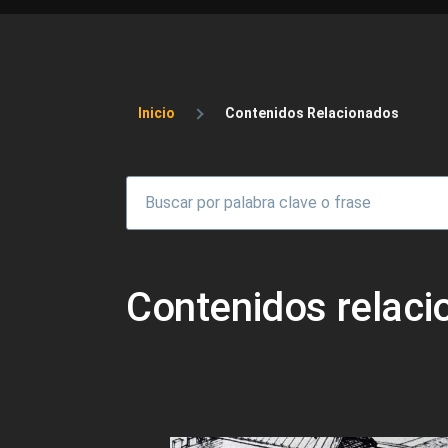
Sobrescribir enlaces 
Inicio
Contenidos Relacionados
Contenidos relac