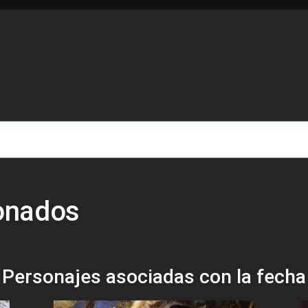
de ayuda a la navegación
ionados
Personajes asociadas con la fecha