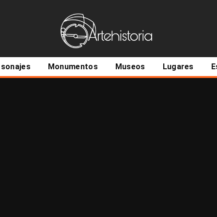
ncipal
rsonajes
Monumentos
Museos
Lugares
E