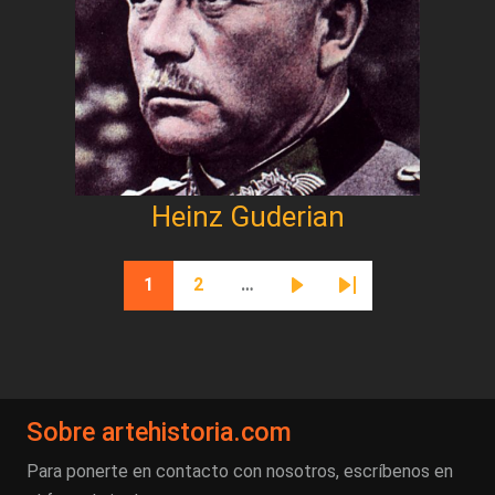
Heinz Guderian
Paginación
1
2
…
Página actual
Página
Siguiente página
Última página
Sobre artehistoria.com
Para ponerte en contacto con nosotros, escríbenos en