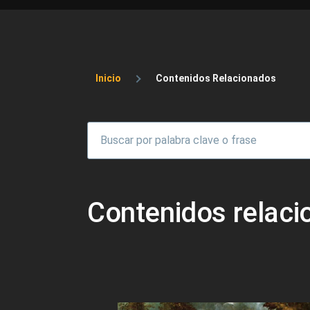
Sobrescribir enlaces 
Inicio
Contenidos Relacionados
Contenidos relac