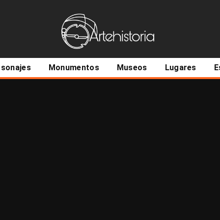
ncipal
rsonajes
Monumentos
Museos
Lugares
E