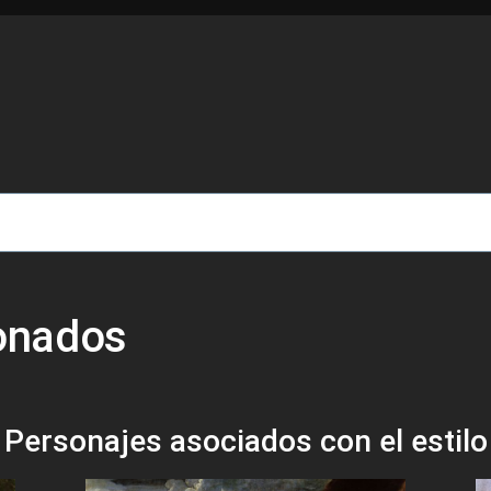
de ayuda a la navegación
ionados
Personajes asociados con el estilo