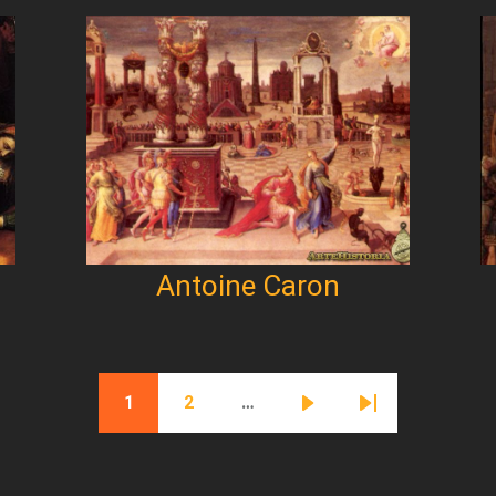
Antoine Caron
1
2
…
Página actual
Página
Siguiente página
Última página