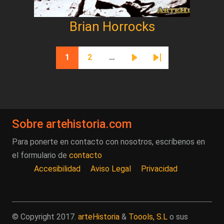
Brian Horrocks
Paginación
1
2
…
Página actual
Página
Siguiente página
Última página
Sobre artehistoria.com
Para ponerte en contacto con nosotros, escríbenos en
el formulario de
contacto
Accesibilidad
Aviso Legal
Privacidad
© Copyright 2017.
arteHistoria
&
Toools, S.L
o sus