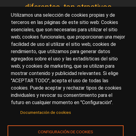
diferentes, tan atractivos
Utilizamos una selección de cookies propias y de
terceros en las páginas de este sitio web: Cookies
esenciales, que son necesarias para utilizar el sitio
Sobre artehistoria.com
web; cookies funcionales, que proporcionan una mejor
facilidad de uso al utilizar el sitio web; cookies de
Para ponerte en contacto con nosotros, escríbenos en
rendimiento, que utilizamos para generar datos
el formulario de
contacto
agregados sobre el uso y las estadísticas del sitio
Accesibilidad
Aviso Legal
Privacidad
web; y cookies de marketing, que se utilizan para
mostrar contenido y publicidad relevantes. Si elige
"ACEPTAR TODO", acepta el uso de todas las
cookies. Puede aceptar y rechazar tipos de cookies
© Copyright 2017.
arteHistoria
&
Toools, S.L
o sus
individuales y revocar su consentimiento para el
licenciantes son los propietarios de todos los derechos
futuro en cualquier momento en "Configuración".
de propiedad intelectual e industrial de:
Documentación de cookies
(a) este sitio web publicado bajo el dominio
artehistoria.com
(b) todo el material publicado en artehistoria.com
CONFIGURACIÓN DE COOKIES
(incluyendo, sin limitación, textos, imágenes, fotografías,