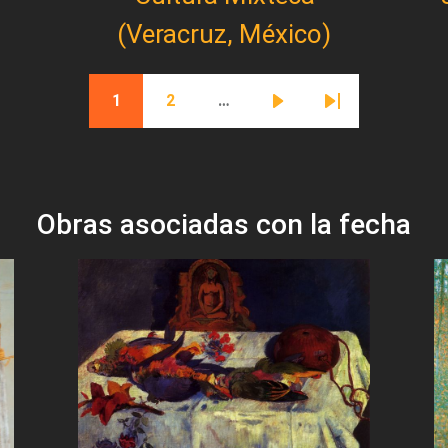
(Veracruz, México)
1
2
…
Página actual
Página
Siguiente página
Última página
Obras asociadas con la fecha