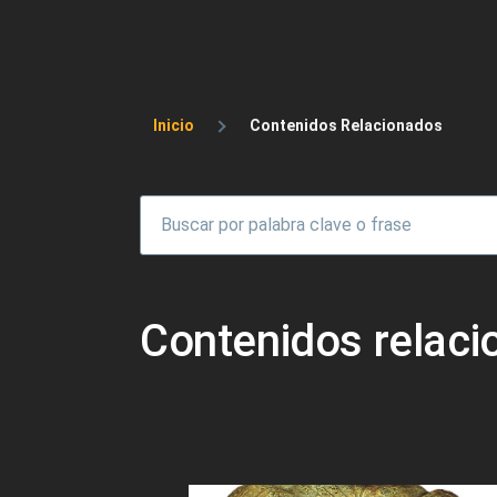
Sobrescribir enlaces 
Inicio
Contenidos Relacionados
Contenidos relac