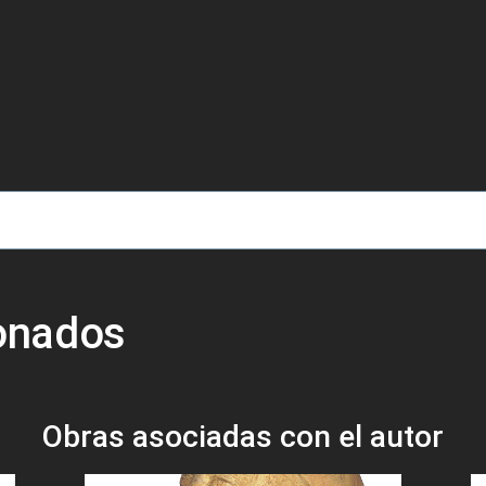
de ayuda a la navegación
ionados
Obras asociadas con el autor