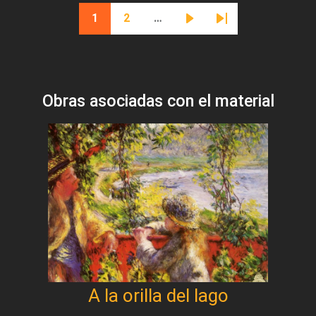
Paginación
1
2
…
Página actual
Página
Siguiente página
Última página
Obras asociadas con el material
A la orilla del lago