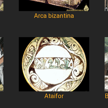
)
Arca bizantina
Ataifor
B