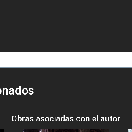
de ayuda a la navegación
ionados
Obras asociadas con el autor