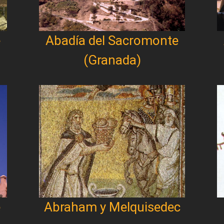
e
Abadía del Sacromonte
(Granada)
e
Abraham y Melquisedec