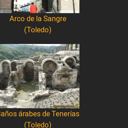
Arco de la Sangre
(Toledo)
años árabes de Tenerías
(Toledo)