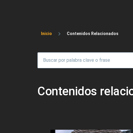
Sobrescribir enlaces 
Inicio
Contenidos Relacionados
Contenidos relac