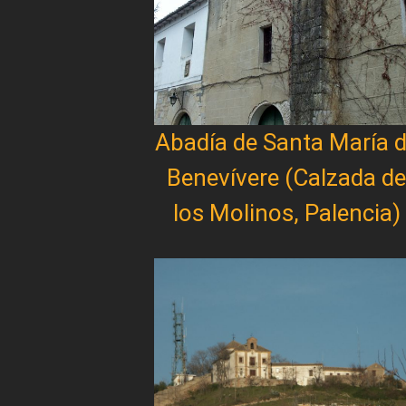
Abadía de Santa María 
Benevívere (Calzada de
los Molinos, Palencia)