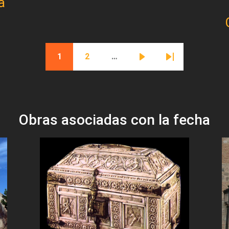
a
1
2
…
Página actual
Página
Siguiente página
Última página
Obras asociadas con la fecha