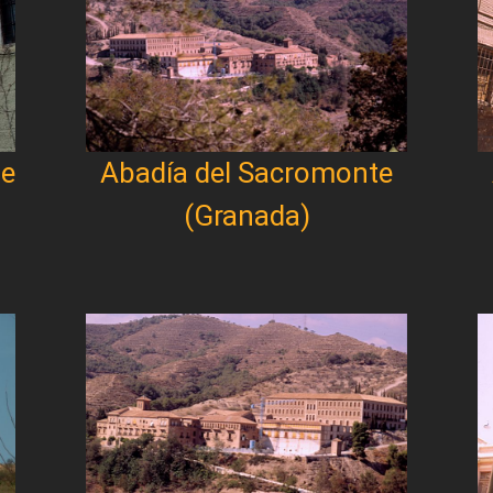
de
Abadía del Sacromonte
(Granada)