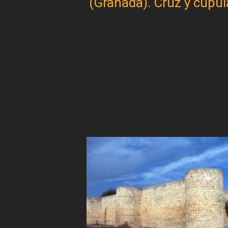
(Granada). Cruz y cúpul
Paginación