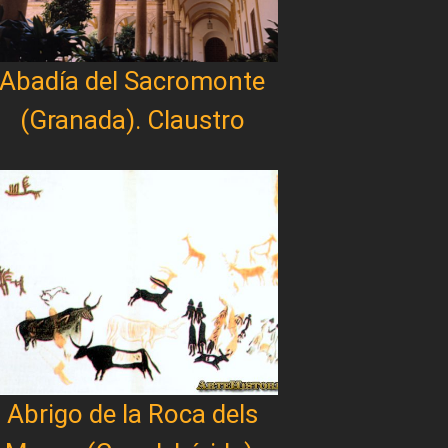
Abadía del Sacromonte
(Granada). Claustro
Abrigo de la Roca dels