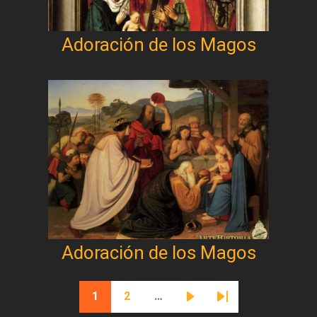
Adoración de los Magos
Adoración de los Magos
Paginación
1
2
…
Página actual
Página
Siguiente página
Última página