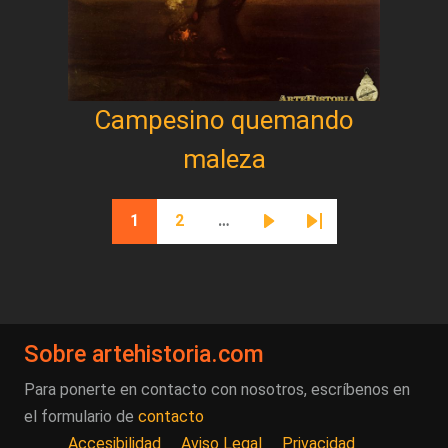
Campesino quemando
maleza
Paginación
1
2
…
Página actual
Página
Siguiente página
Última página
Sobre artehistoria.com
Para ponerte en contacto con nosotros, escríbenos en
el formulario de
contacto
Accesibilidad
Aviso Legal
Privacidad