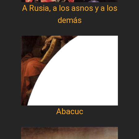
A Rusia, a los asnos y a los
demás
Abacuc