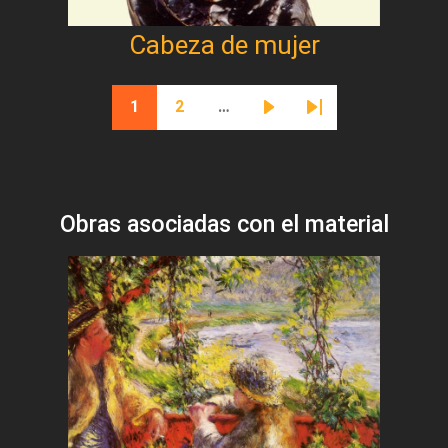
Cabeza de mujer
Paginación
1
2
…
Página actual
Página
Siguiente página
Última página
Obras asociadas con el material