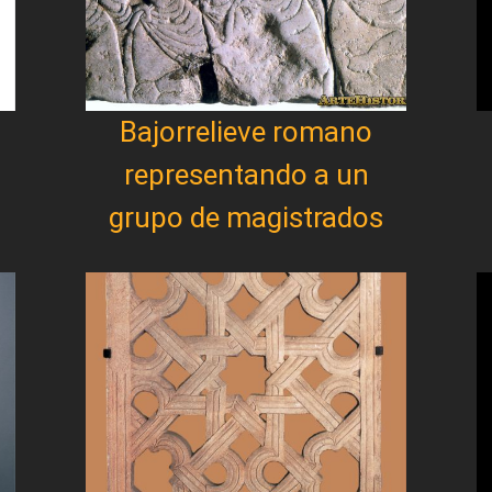
Bajorrelieve romano
representando a un
grupo de magistrados