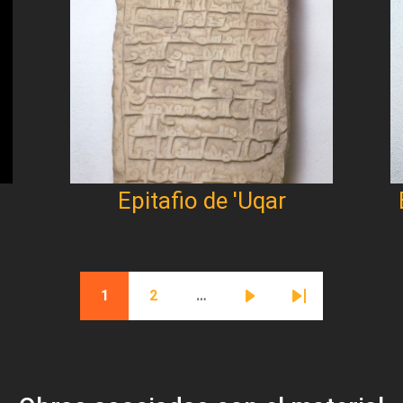
Epitafio de 'Uqar
1
2
…
Página actual
Página
Siguiente página
Última página