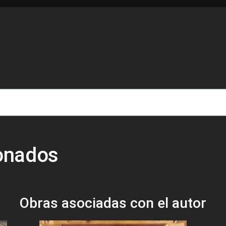
de ayuda a la navegación
ionados
Obras asociadas con el autor