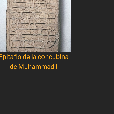
Epitafio de la concubina
de Muhammad I