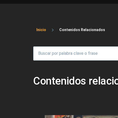
Sobrescribir enlaces 
Inicio
Contenidos Relacionados
Contenidos relac