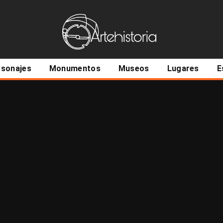
ncipal
rsonajes
Monumentos
Museos
Lugares
E