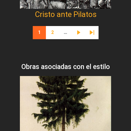
Cristo ante Pilatos
Paginación
1
2
…
Página actual
Página
Siguiente página
Última página
Obras asociadas con el estilo