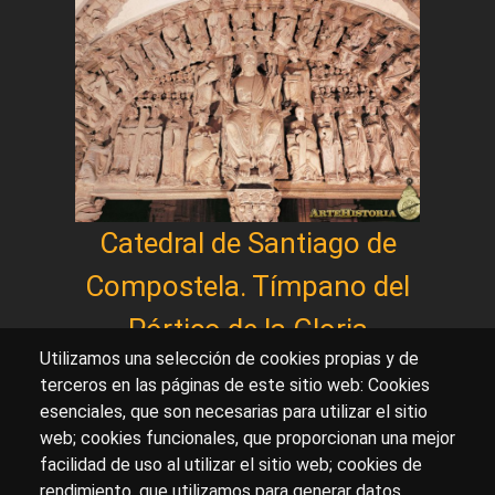
Catedral de Santiago de
Compostela. Tímpano del
Pórtico de la Gloria
Utilizamos una selección de cookies propias y de
terceros en las páginas de este sitio web: Cookies
esenciales, que son necesarias para utilizar el sitio
Sobre artehistoria.com
web; cookies funcionales, que proporcionan una mejor
facilidad de uso al utilizar el sitio web; cookies de
Para ponerte en contacto con nosotros, escríbenos en
rendimiento, que utilizamos para generar datos