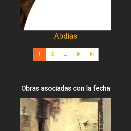
Abdías
Paginación
1
2
…
Página actual
Página
Siguiente página
Última página
Obras asociadas con la fecha