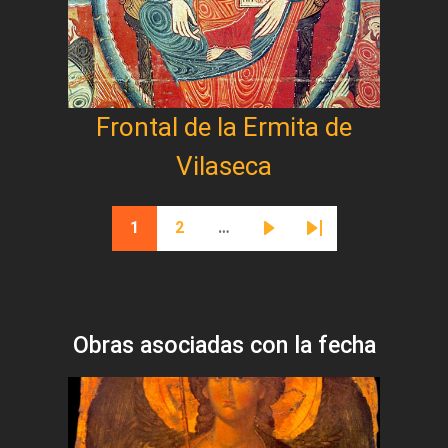
Frontal de la Ermita de
Vilaseca
Paginación
1
2
…
Página actual
Página
Siguiente página
Última página
Obras asociadas con la fecha