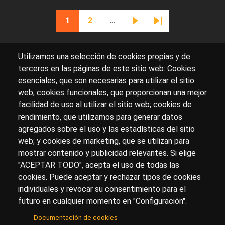
Paginación
1
2
…
Página actual
Página
Siguiente página
Última página
Utilizamos una selección de cookies propias y de
terceros en las páginas de este sitio web: Cookies
esenciales, que son necesarias para utilizar el sitio
Sobre artehistoria.com
web; cookies funcionales, que proporcionan una mejor
facilidad de uso al utilizar el sitio web; cookies de
Para ponerte en contacto con nosotros, escríbenos en
rendimiento, que utilizamos para generar datos
el formulario de
contacto
agregados sobre el uso y las estadísticas del sitio
Accesibilidad
Aviso Legal
Privacidad
web; y cookies de marketing, que se utilizan para
mostrar contenido y publicidad relevantes. Si elige
"ACEPTAR TODO", acepta el uso de todas las
cookies. Puede aceptar y rechazar tipos de cookies
© Copyright 2017.
arteHistoria
&
Toools, S.L
o sus
individuales y revocar su consentimiento para el
licenciantes son los propietarios de todos los derechos
futuro en cualquier momento en "Configuración".
de propiedad intelectual e industrial de:
Documentación de cookies
(a) este sitio web publicado bajo el dominio