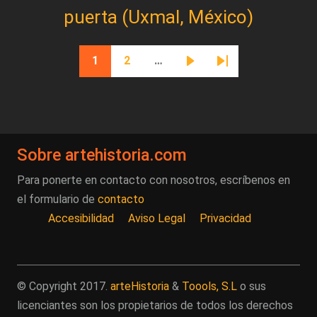
puerta (Uxmal, México)
Paginación
1
2
…
Página actual
Página
Siguiente página
Última página
Sobre artehistoria.com
Para ponerte en contacto con nosotros, escríbenos en
el formulario de
contacto
Accesibilidad
Aviso Legal
Privacidad
© Copyright 2017.
arteHistoria
&
Toools, S.L
o sus
licenciantes son los propietarios de todos los derechos