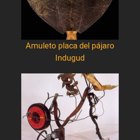
Amuleto placa del pájaro
Indugud