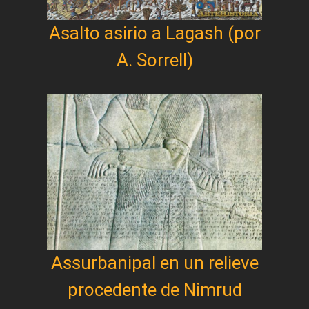
Asalto asirio a Lagash (por
A. Sorrell)
Assurbanipal en un relieve
procedente de Nimrud