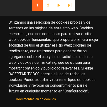
Paginación
1
2
Página actual
Página
Siguiente página
Última página
Utilizamos una selección de cookies propias y de
terceros en las páginas de este sitio web: Cookies
esenciales, que son necesarias para utilizar el sitio
Sobre artehistoria.com
web; cookies funcionales, que proporcionan una mejor
facilidad de uso al utilizar el sitio web; cookies de
Para ponerte en contacto con nosotros, escríbenos en
rendimiento, que utilizamos para generar datos
el formulario de
contacto
agregados sobre el uso y las estadísticas del sitio
Accesibilidad
Aviso Legal
Privacidad
web; y cookies de marketing, que se utilizan para
mostrar contenido y publicidad relevantes. Si elige
"ACEPTAR TODO", acepta el uso de todas las
cookies. Puede aceptar y rechazar tipos de cookies
© Copyright 2017.
arteHistoria
&
Toools, S.L
o sus
individuales y revocar su consentimiento para el
licenciantes son los propietarios de todos los derechos
futuro en cualquier momento en "Configuración".
de propiedad intelectual e industrial de:
Documentación de cookies
(a) este sitio web publicado bajo el dominio
artehistoria.com