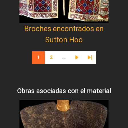
Broches encontrados en
Sutton Hoo
Paginación
1
2
…
Página actual
Página
Siguiente página
Última página
Obras asociadas con el material