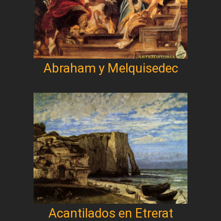
Abraham y Melquisedec
Acantilados en Etrerat