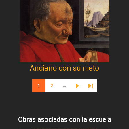
Anciano con su nieto
Paginación
1
2
…
Página actual
Página
Siguiente página
Última página
Obras asociadas con la escuela