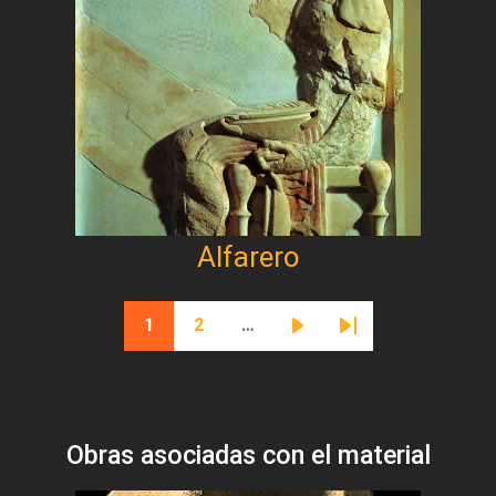
Alfarero
Paginación
1
2
…
Página actual
Página
Siguiente página
Última página
Obras asociadas con el material