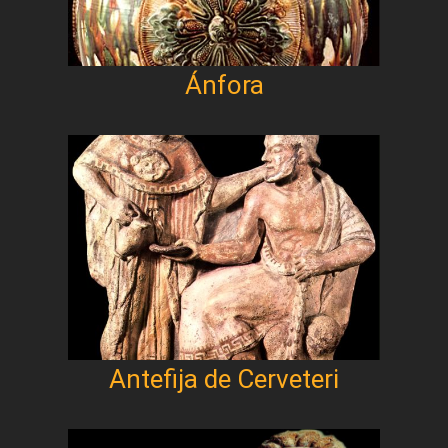
Ánfora
Antefija de Cerveteri