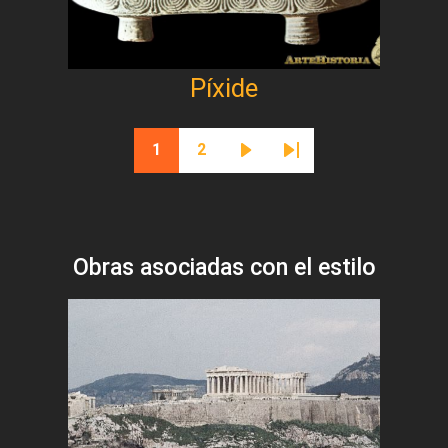
Píxide
Paginación
1
2
Página actual
Página
Siguiente página
Última página
Obras asociadas con el estilo