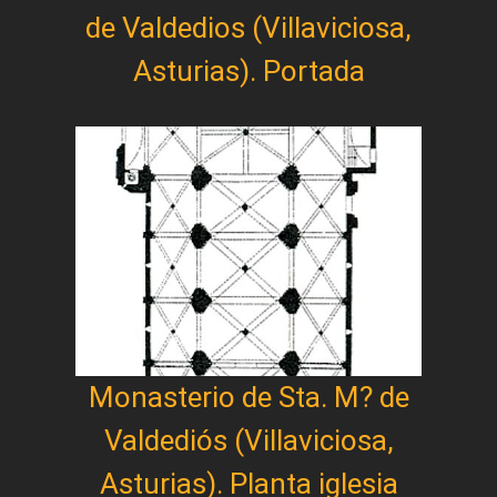
de Valdedios (Villaviciosa,
Asturias). Portada
Monasterio de Sta. M? de
Valdediós (Villaviciosa,
Asturias). Planta iglesia