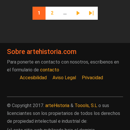
Paginación
1
2
…
Página actual
Página
Siguiente página
Última página
Sobre artehistoria.com
Para ponerte en contacto con nosotros, escríbenos en
el formulario de
contacto
Accesibilidad
Aviso Legal
Privacidad
© Copyright 2017.
arteHistoria
&
Toools, S.L
o sus
licenciantes son los propietarios de todos los derechos
de propiedad intelectual e industrial de: