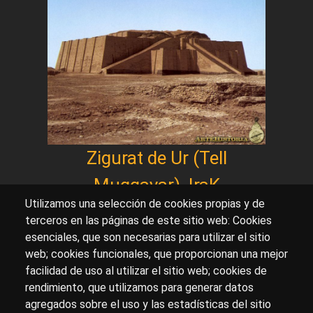
Zigurat de Ur (Tell
Muqqayar), IraK
Utilizamos una selección de cookies propias y de
terceros en las páginas de este sitio web: Cookies
esenciales, que son necesarias para utilizar el sitio
Sobre artehistoria.com
web; cookies funcionales, que proporcionan una mejor
facilidad de uso al utilizar el sitio web; cookies de
Para ponerte en contacto con nosotros, escríbenos en
rendimiento, que utilizamos para generar datos
el formulario de
contacto
agregados sobre el uso y las estadísticas del sitio
Accesibilidad
Aviso Legal
Privacidad