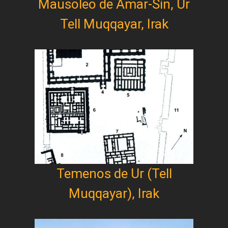
Mausoleo de Amar-Sin, Ur
Tell Muqqayar, Irak
Temenos de Ur (Tell
Muqqayar), Irak