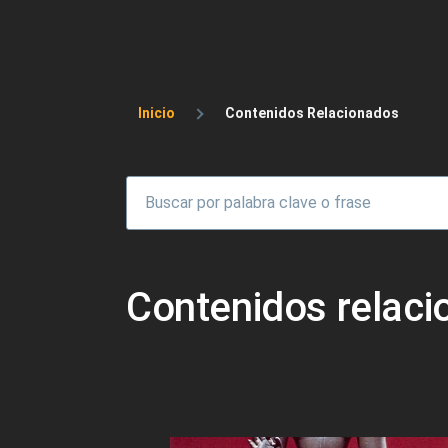
Sobrescribir enlaces 
Inicio
Contenidos Relacionados
Contenidos relac