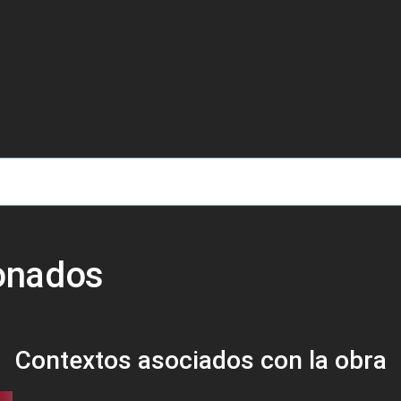
de ayuda a la navegación
ionados
Contextos asociados con la obra