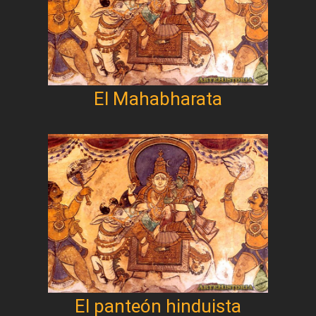
El Mahabharata
El panteón hinduista