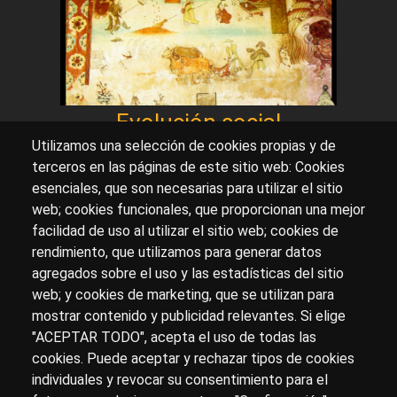
Evolución social
Utilizamos una selección de cookies propias y de
terceros en las páginas de este sitio web: Cookies
esenciales, que son necesarias para utilizar el sitio
Sobre artehistoria.com
web; cookies funcionales, que proporcionan una mejor
facilidad de uso al utilizar el sitio web; cookies de
Para ponerte en contacto con nosotros, escríbenos en
rendimiento, que utilizamos para generar datos
el formulario de
contacto
agregados sobre el uso y las estadísticas del sitio
Accesibilidad
Aviso Legal
Privacidad
web; y cookies de marketing, que se utilizan para
mostrar contenido y publicidad relevantes. Si elige
"ACEPTAR TODO", acepta el uso de todas las
cookies. Puede aceptar y rechazar tipos de cookies
© Copyright 2017.
arteHistoria
&
Toools, S.L
o sus
individuales y revocar su consentimiento para el
licenciantes son los propietarios de todos los derechos