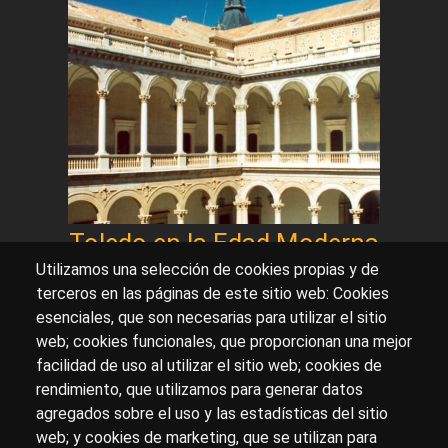
Toledo en la Edad Moderna
Utilizamos una selección de cookies propias y de
terceros en las páginas de este sitio web: Cookies
esenciales, que son necesarias para utilizar el sitio
Sobre artehistoria.com
web; cookies funcionales, que proporcionan una mejor
facilidad de uso al utilizar el sitio web; cookies de
Para ponerte en contacto con nosotros, escríbenos en
rendimiento, que utilizamos para generar datos
el formulario de
contacto
agregados sobre el uso y las estadísticas del sitio
Accesibilidad
Aviso Legal
Privacidad
web; y cookies de marketing, que se utilizan para