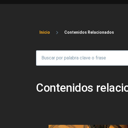
Sobrescribir enlaces 
Inicio
Contenidos Relacionados
Contenidos relac