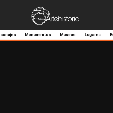
ncipal
rsonajes
Monumentos
Museos
Lugares
E