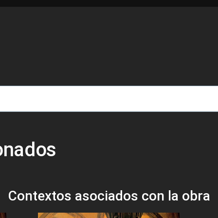
de ayuda a la navegación
ionados
Contextos asociados con la obra