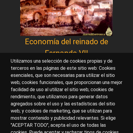
Economía del reinado de
Fernando VII
Utilizamos una selección de cookies propias y de
terceros en las páginas de este sitio web: Cookies
esenciales, que son necesarias para utilizar el sitio
Sobre artehistoria.com
web; cookies funcionales, que proporcionan una mejor
facilidad de uso al utilizar el sitio web; cookies de
Para ponerte en contacto con nosotros, escríbenos en
rendimiento, que utilizamos para generar datos
el formulario de
contacto
agregados sobre el uso y las estadísticas del sitio
Accesibilidad
Aviso Legal
Privacidad
web; y cookies de marketing, que se utilizan para
mostrar contenido y publicidad relevantes. Si elige
"ACEPTAR TODO", acepta el uso de todas las
cookies. Puede aceptar y rechazar tipos de cookies