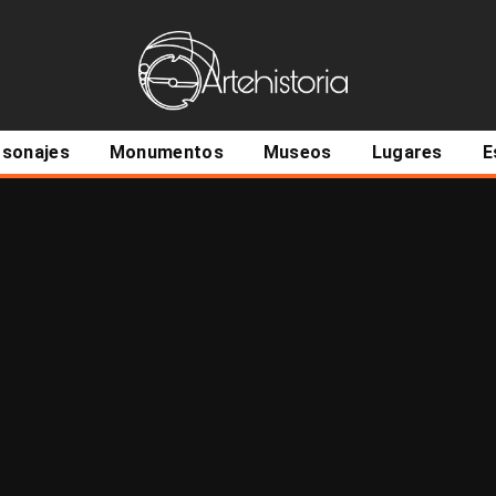
ncipal
rsonajes
Monumentos
Museos
Lugares
E