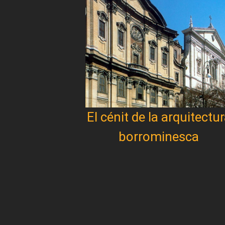
El cénit de la arquitectu
borrominesca