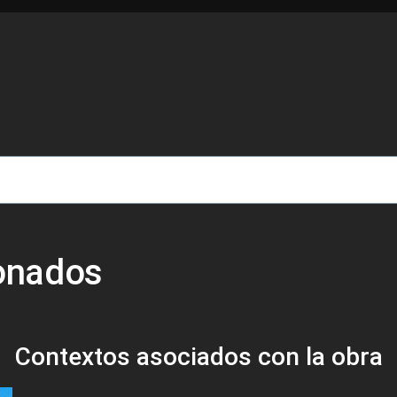
de ayuda a la navegación
ionados
Contextos asociados con la obra