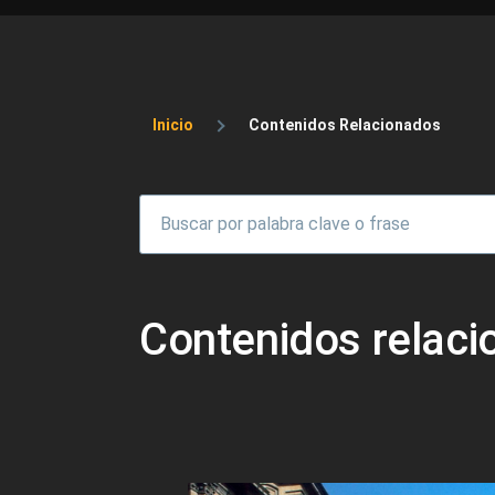
Sobrescribir enlaces 
Inicio
Contenidos Relacionados
Contenidos relac