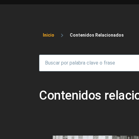
Sobrescribir enlaces 
Inicio
Contenidos Relacionados
Contenidos relac