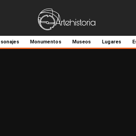
ncipal
rsonajes
Monumentos
Museos
Lugares
E