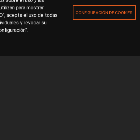
s sobre el uso y las
utilizan para mostrar
CONFIGURACIÓN DE COOKIES
O", acepta el uso de todas
ividuales y revocar su
nfiguración".