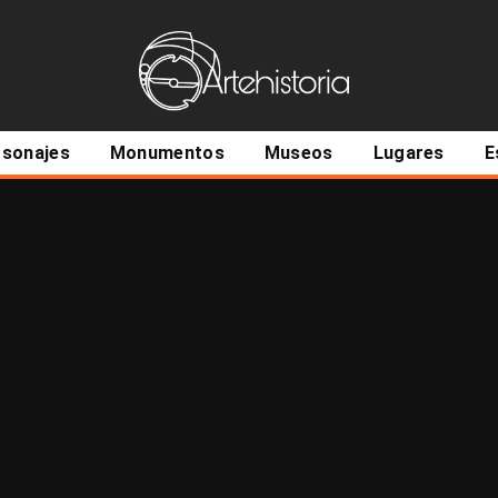
ncipal
rsonajes
Monumentos
Museos
Lugares
E