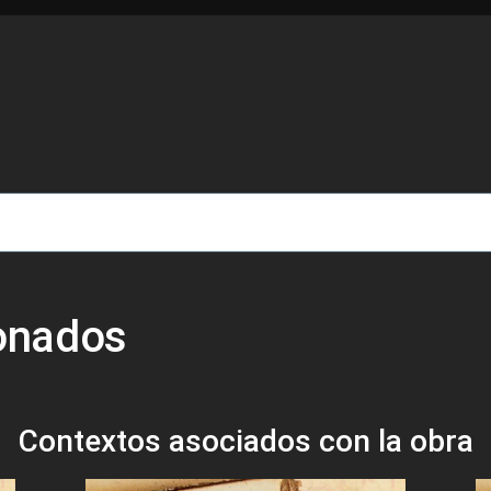
de ayuda a la navegación
ionados
Contextos asociados con la obra