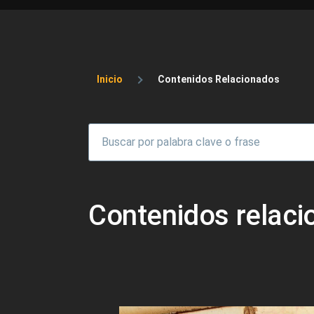
Sobrescribir enlaces 
Inicio
Contenidos Relacionados
Contenidos relac