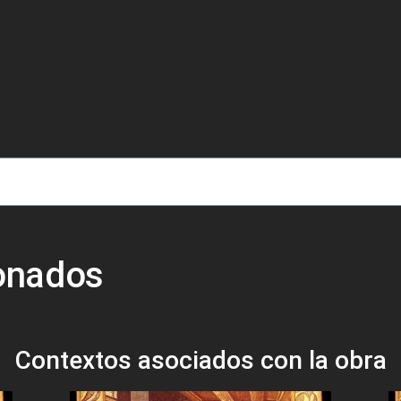
de ayuda a la navegación
ionados
Contextos asociados con la obra