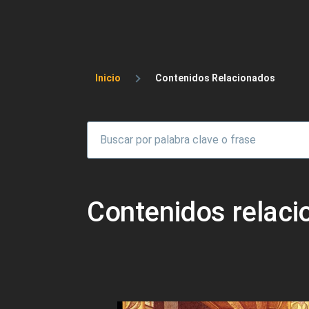
Sobrescribir enlaces 
Inicio
Contenidos Relacionados
Contenidos relac