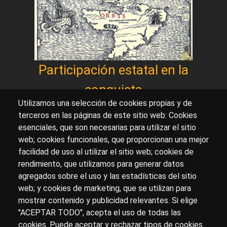
Participación estatal en la
conquista
Utilizamos una selección de cookies propias y de
terceros en las páginas de este sitio web: Cookies
esenciales, que son necesarias para utilizar el sitio
Sobre artehistoria.com
web; cookies funcionales, que proporcionan una mejor
facilidad de uso al utilizar el sitio web; cookies de
Para ponerte en contacto con nosotros, escríbenos en
rendimiento, que utilizamos para generar datos
el formulario de
contacto
agregados sobre el uso y las estadísticas del sitio
Accesibilidad
Aviso Legal
Privacidad
web; y cookies de marketing, que se utilizan para
mostrar contenido y publicidad relevantes. Si elige
"ACEPTAR TODO", acepta el uso de todas las
cookies. Puede aceptar y rechazar tipos de cookies