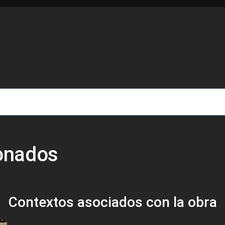
de ayuda a la navegación
ionados
Contextos asociados con la obra