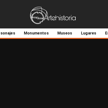
ncipal
rsonajes
Monumentos
Museos
Lugares
E